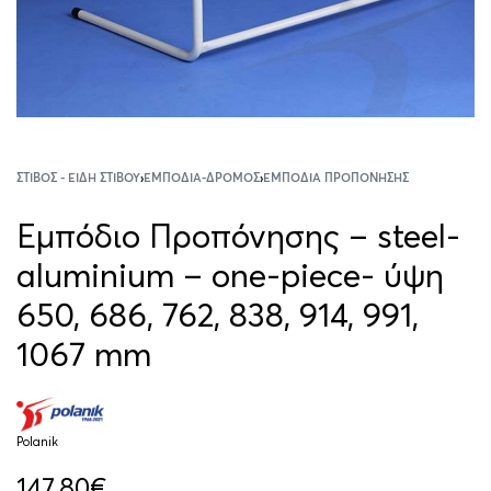
ΣΤΊΒΟΣ - ΕΊΔΗ ΣΤΊΒΟΥ
›
ΕΜΠΌΔΙΑ-ΔΡΌΜΟΣ
›
ΕΜΠΌΔΙΑ ΠΡΟΠΌΝΗΣΗΣ
Εμπόδιο Προπόνησης – steel-
aluminium – one-piece- ύψη
650, 686, 762, 838, 914, 991,
1067 mm
Polanik
147.80
€