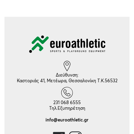
Διεύθυνση:
Καστοριάς 41, Μετέωρα, Θεσσαλονίκη Τ.Κ.56532
231 068 6555
Τηλ.Εξυπηρέτηση
info@euroathletic.gr