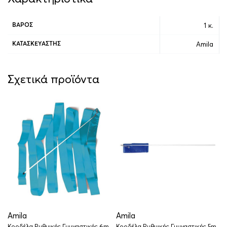
1 κ.
ΒΆΡΟΣ
Amila
ΚΑΤΑΣΚΕΥΑΣΤΉΣ
Σχετικά προϊόντα
Amila
Amila
Κορδέλα Ρυθμικής Γυμναστικής 6m
Κορδέλα Ρυθμικής Γυμναστικής 5m