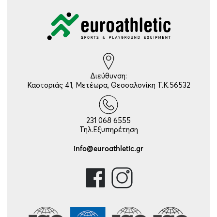
Διεύθυνση:
Καστοριάς 41, Μετέωρα, Θεσσαλονίκη Τ.Κ.56532
231 068 6555
Τηλ.Εξυπηρέτηση
info@euroathletic.gr