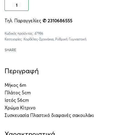
Προσθήκη στο καλάθι
Τηλ. Παραγγελίες
✆ 2310686555
Alternative:
47986
Κατηγορίες:
Κορδέλες-Σχοινάκια
,
Ρυθμική Γυμναστική
SHARE
Περιγραφή
Μήκος 6m
Πλάτος 5cm
Ιστός 56cm
Χρώμα Κίτρινο
Συσκευασία Πλαστικό διαφανές σακουλάκι
Χαρακτηριστικά