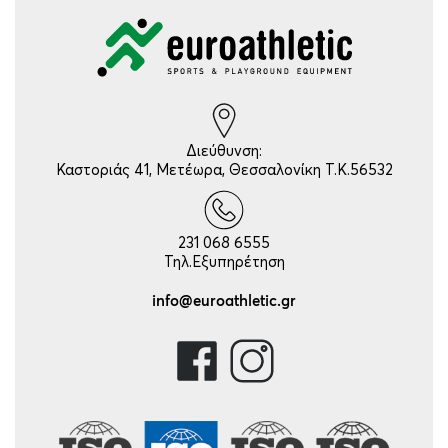
Διεύθυνση:
Καστοριάς 41, Μετέωρα, Θεσσαλονίκη Τ.Κ.56532
231 068 6555
Τηλ.Εξυπηρέτηση
info@euroathletic.gr