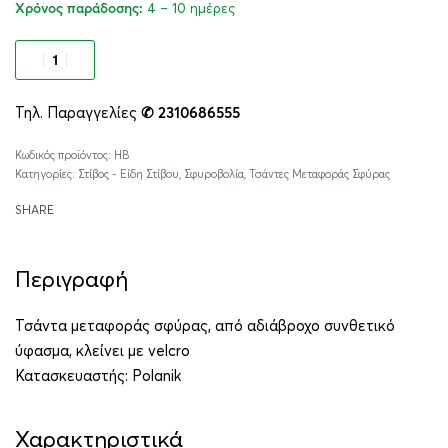
4 – 10 ημέρες
Χρόνος παράδοσης:
Προσθήκη στο καλάθι
Τηλ. Παραγγελίες
✆ 2310686555
Alternative:
HB
Κατηγορίες:
Στίβος - Είδη Στίβου
,
Σφυροβολία
,
Τσάντες Μεταφοράς Σφύρας
SHARE
Περιγραφή
Τσάντα μεταφοράς σφύρας, από αδιάβροχο συνθετικό
ύφασμα, κλείνει με velcro
Κατασκευαστής:
Polanik
Χαρακτηριστικά