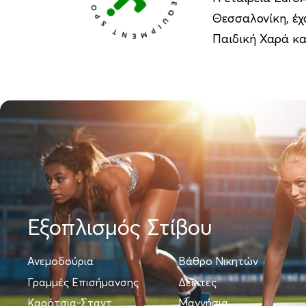
Θεσσαλονίκη, έχο
Παιδική Χαρά κα
Εξοπλισμός Στίβου
Ανεμοδούρια
Βάθρο Νικητών
Γραμμές Επισήμανσης
Δείκτες
Καρότσια-Σταντ
Μαγνήσια