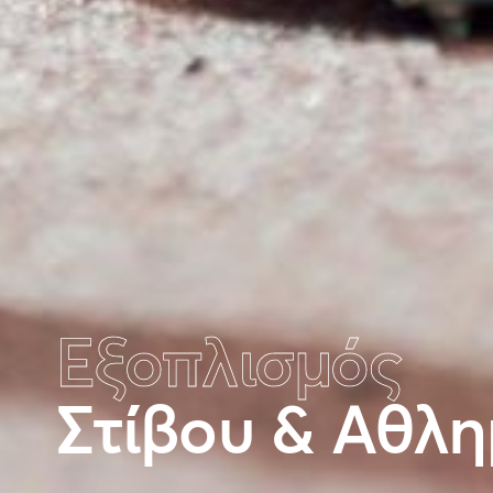
Εξοπλισμός
Στίβου & Αθλ