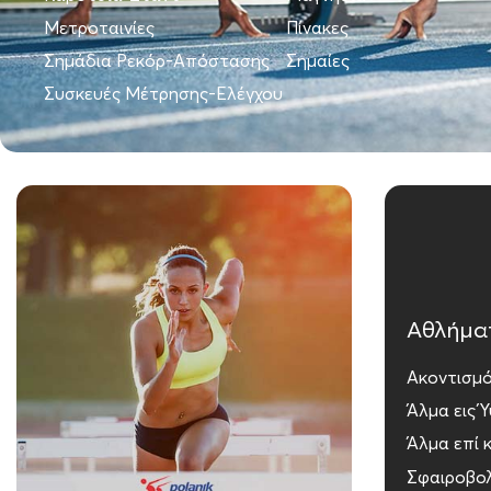
Μετροταινίες
Πίνακες
Σημάδια Ρεκόρ-Απόστασης
Σημαίες
Συσκευές Μέτρησης-Ελέγχου
Αθλήμα
Ακοντισμ
Άλμα εις 
Άλμα επί 
Σφαιροβο