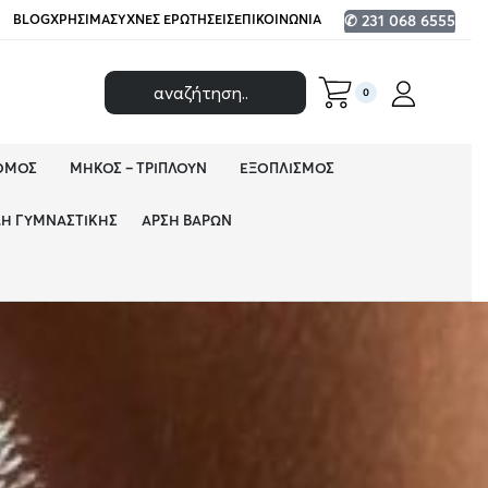
BLOG
ΧΡΉΣΙΜΑ
ΣΥΧΝΈΣ ΕΡΩΤΉΣΕΙΣ
ΕΠΙΚΟΙΝΩΝΊΑ
✆ 231 068 6555
0
ΌΜΟΣ
ΜΉΚΟΣ – ΤΡΙΠΛΟΎΝ
ΕΞΟΠΛΙΣΜΌΣ
ΔΗ ΓΥΜΝΑΣΤΙΚΉΣ
ΆΡΣΗ ΒΑΡΏΝ