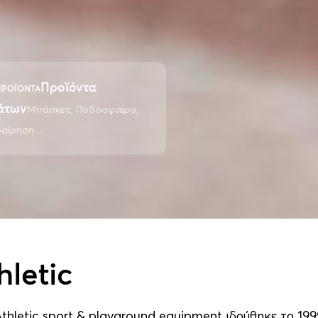
Προϊόντα
 ΠΡΟΪΟΝΤΑ
άτων
Μπάσκετ, Ποδόσφαιρο,
ίρηση ...
hletic
thletic sport & playground equipment ιδρύθηκε το 199