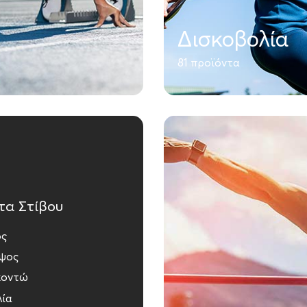
Δισκοβολία
81 προϊόντα
τα Στίβου
ός
Ύψος
κοντώ
λία