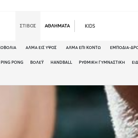
KIDS
ΣΤΙΒΟΣ
ΑΘΛΗΜΑΤΑ
ΚΟΒΟΛΊΑ
ΆΛΜΑ ΕΙΣ ΎΨΟΣ
ΆΛΜΑ ΕΠΊ ΚΟΝΤΏ
ΕΜΠΌΔΙΑ-ΔΡ
PING PONG
ΒΌΛΕΫ
HANDBALL
ΡΥΘΜΙΚΉ ΓΥΜΝΑΣΤΙΚΉ
ΕΊ