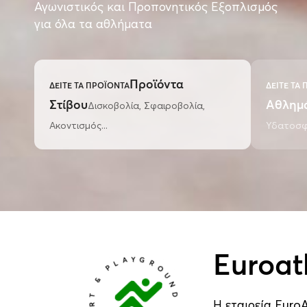
Αγωνιστικός και Προπονητικός Εξοπλισμός
για όλα τα αθλήματα
Προϊόντα
ΔΕΙΤΕ ΤΑ ΠΡΟΪΟΝΤΑ
ΔΕΙΤΕ ΤΑ
Στίβου
Δισκοβολία, Σφαιροβολία,
Αθλημ
Ακοντισμός...
Υδατοσφα
SPORT & PLAYGROUND EQUIPMENT
Euroat
Η εταιρεία EuroA