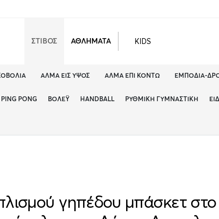
KIDS
ΣΤΙΒΟΣ
ΑΘΛΗΜΑΤΑ
ΚΟΒΟΛΊΑ
ΆΛΜΑ ΕΙΣ ΎΨΟΣ
ΆΛΜΑ ΕΠΊ ΚΟΝΤΏ
ΕΜΠΌΔΙΑ-ΔΡ
PING PONG
ΒΌΛΕΫ
HANDBALL
ΡΥΘΜΙΚΉ ΓΥΜΝΑΣΤΙΚΉ
ΕΊ
πλισμού γηπέδου μπάσκετ στο