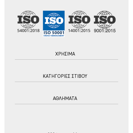
ΧΡΗΣΙΜΑ
Αρχική
ΚΑΤΗΓΟΡΙΕΣ ΣΤΙΒΟΥ
Blog
Τρόποι Αποστολής
Ακοντισμός
Τρόποι Πληρωμής
ΑΘΛΗΜΑΤΑ
Σφυροβολία
Πολιτική επιστροφών
Σφαιροβολία
Πορεία Παραγγελίας
Υδατοσφαίριση
Δισκοβολία
Συχνές Ερωτήσεις
Ποδόσφαιρο
Άλμα εις Ύψος