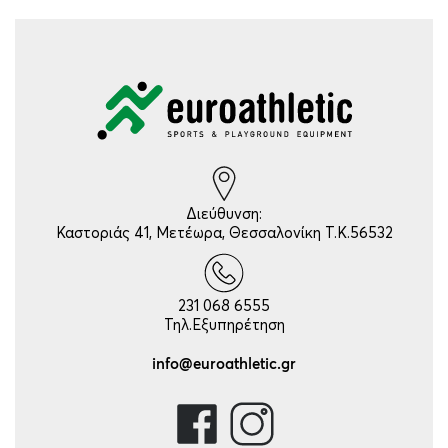
Διεύθυνση:
Καστοριάς 41, Μετέωρα, Θεσσαλονίκη Τ.Κ.56532
231 068 6555
Τηλ.Εξυπηρέτηση
info@euroathletic.gr