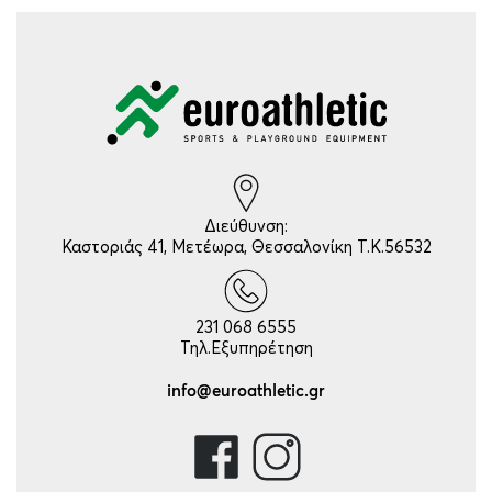
Διεύθυνση:
Καστοριάς 41, Μετέωρα, Θεσσαλονίκη Τ.Κ.56532
231 068 6555
Τηλ.Εξυπηρέτηση
info@euroathletic.gr