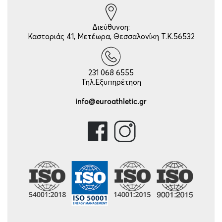
Διεύθυνση:
Καστοριάς 41, Μετέωρα, Θεσσαλονίκη Τ.Κ.56532
231 068 6555
Τηλ.Εξυπηρέτηση
info@euroathletic.gr