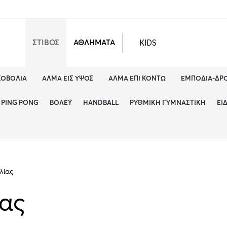
KIDS
ΣΤΙΒΟΣ
ΑΘΛΗΜΑΤΑ
ΚΟΒΟΛΊΑ
ΆΛΜΑ ΕΙΣ ΎΨΟΣ
ΆΛΜΑ ΕΠΊ ΚΟΝΤΏ
ΕΜΠΌΔΙΑ-ΔΡ
PING PONG
ΒΌΛΕΫ
HANDBALL
ΡΥΘΜΙΚΉ ΓΥΜΝΑΣΤΙΚΉ
ΕΊ
λίας
ίας