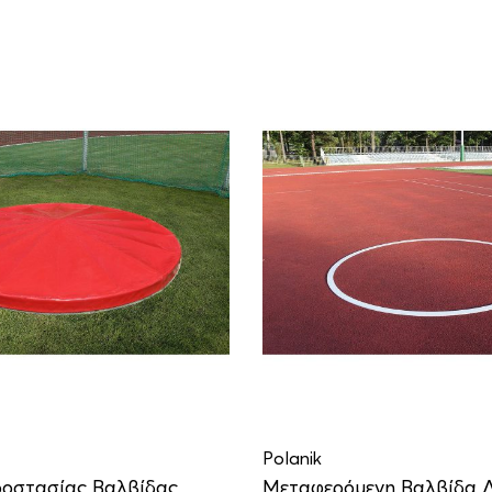
Polanik
οστασίας Βαλβίδας
Μεταφερόμενη Βαλβίδα Δ