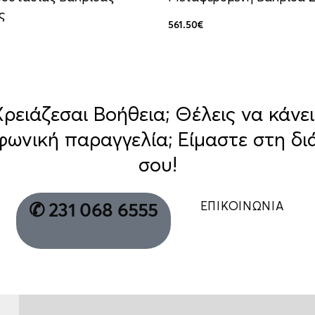
ς
561.50
€
Προσθήκη στο καλάθι
QUIC
ρισσότερα
QUICKVIEW
Χρειάζεσαι Βοήθεια; Θέλεις να κάνει
φωνική παραγγελία; Είμαστε στη δι
σου!
ΕΠΙΚΟΙΝΩΝΙΑ
✆ 231 068 6555