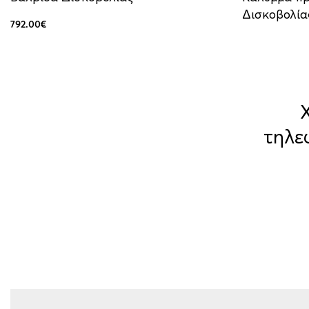
Δισκοβολία
792.00
€
Προσθήκη στο καλάθι
QUICKVIEW
Διαβάστε πε
τηλε