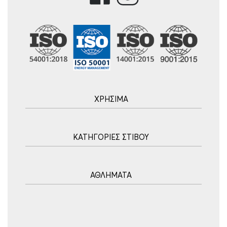
ΧΡΗΣΙΜΑ
Αρχική
ΚΑΤΗΓΟΡΙΕΣ ΣΤΙΒΟΥ
Blog
Τρόποι Αποστολής
Ακοντισμός
Τρόποι Πληρωμής
ΑΘΛΗΜΑΤΑ
Σφυροβολία
Πολιτική επιστροφών
Σφαιροβολία
Πορεία Παραγγελίας
Υδατοσφαίριση
Δισκοβολία
Συχνές Ερωτήσεις
Ποδόσφαιρο
Άλμα εις Ύψος