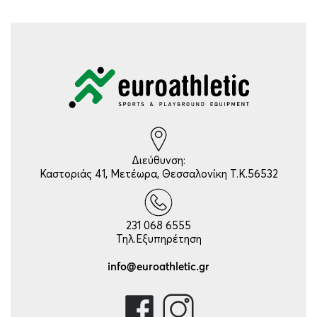
Διεύθυνση:
Καστοριάς 41, Μετέωρα, Θεσσαλονίκη Τ.Κ.56532
231 068 6555
Τηλ.Εξυπηρέτηση
info@euroathletic.gr