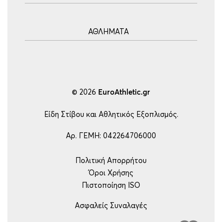
Blog
Τρόποι Αποστολής
Ακοντισμός
Τρόποι Πληρωμής
ΑΘΛΗΜΑΤΑ
Σφυροβολία
Πολιτική επιστροφών
Σφαιροβολία
Πορεία Παραγγελίας
Υδατοσφαίριση
Δισκοβολία
Συχνές Ερωτήσεις
Ποδόσφαιρο
Άλμα εις Ύψος
Επικοινωνία
Μπάσκετ
© 2026
EuroAthletic.gr
Άλμα επί κοντώ
Τέννις
Εμπόδια-Δρόμος
Είδη Στίβου και Αθλητικός Εξοπλισμός.
Ping Pong
Μήκος – Τριπλούν
Βόλεϋ
Αρ. ΓΕΜΗ: 042264706000
Εξοπλισμός
Handball
Πολιτική Απορρήτου
Ρυθμική Γυμναστική
Όροι Χρήσης
Είδη Γυμναστικής
Πιστοποίηση ISO
Άρση Βαρών
Ασφαλείς Συναλαγές