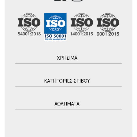
ΧΡΗΣΙΜΑ
Αρχική
ΚΑΤΗΓΟΡΙΕΣ ΣΤΙΒΟΥ
Blog
Τρόποι Αποστολής
Ακοντισμός
Τρόποι Πληρωμής
ΑΘΛΗΜΑΤΑ
Σφυροβολία
Πολιτική επιστροφών
Σφαιροβολία
Πορεία Παραγγελίας
Υδατοσφαίριση
Δισκοβολία
Συχνές Ερωτήσεις
Ποδόσφαιρο
Άλμα εις Ύψος