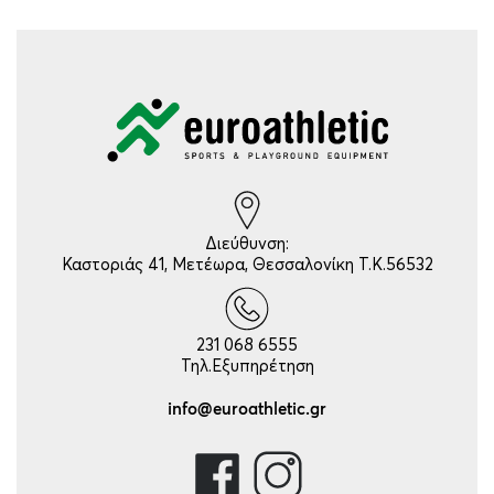
Διεύθυνση:
Καστοριάς 41, Μετέωρα, Θεσσαλονίκη Τ.Κ.56532
231 068 6555
Τηλ.Εξυπηρέτηση
info@euroathletic.gr