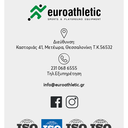
Διεύθυνση:
Καστοριάς 41, Μετέωρα, Θεσσαλονίκη Τ.Κ.56532
231 068 6555
Τηλ.Εξυπηρέτηση
info@euroathletic.gr