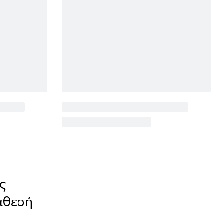
ς
άθεσή