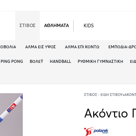
KIDS
ΣΤΙΒΟΣ
ΑΘΛΗΜΑΤΑ
ΚΟΒΟΛΊΑ
ΆΛΜΑ ΕΙΣ ΎΨΟΣ
ΆΛΜΑ ΕΠΊ ΚΟΝΤΏ
ΕΜΠΌΔΙΑ-ΔΡ
PING PONG
ΒΌΛΕΫ
HANDBALL
ΡΥΘΜΙΚΉ ΓΥΜΝΑΣΤΙΚΉ
ΕΊ
ΣΤΊΒΟΣ - ΕΊΔΗ ΣΤΊΒΟΥ
›
ΑΚΟΝ
Ακόντιο 