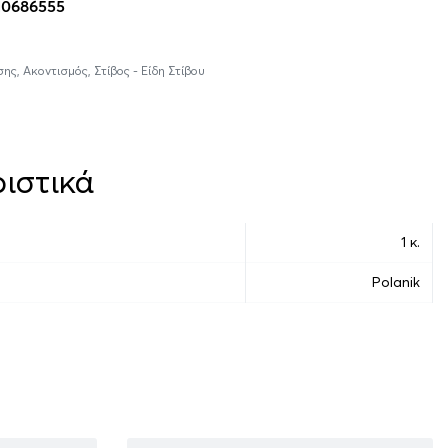
10686555
σης
,
Ακοντισμός
,
Στίβος - Είδη Στίβου
ιστικά
1 κ.
Polanik