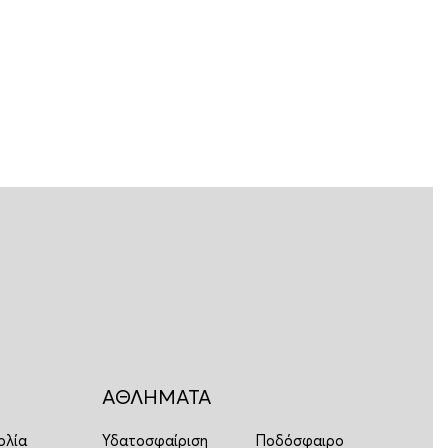
ΑΘΛΗΜΑΤΑ
ολία
Υδατοσφαίριση
Ποδόσφαιρο