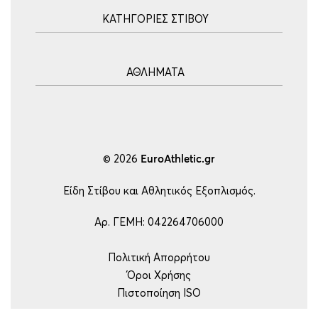
Αρχική
ΚΑΤΗΓΟΡΙΕΣ ΣΤΙΒΟΥ
Blog
Τρόποι Αποστολής
Ακοντισμός
Τρόποι Πληρωμής
ΑΘΛΗΜΑΤΑ
Σφυροβολία
Πολιτική επιστροφών
Σφαιροβολία
Πορεία Παραγγελίας
Υδατοσφαίριση
Δισκοβολία
Συχνές Ερωτήσεις
Ποδόσφαιρο
Άλμα εις Ύψος
Επικοινωνία
Μπάσκετ
© 2026
EuroAthletic.gr
Άλμα επί κοντώ
Τέννις
Εμπόδια-Δρόμος
Είδη Στίβου και Αθλητικός Εξοπλισμός.
Ping Pong
Μήκος – Τριπλούν
Βόλεϋ
Αρ. ΓΕΜΗ: 042264706000
Εξοπλισμός
Handball
Πολιτική Απορρήτου
Ρυθμική Γυμναστική
Όροι Χρήσης
Είδη Γυμναστικής
Πιστοποίηση ISO
Άρση Βαρών