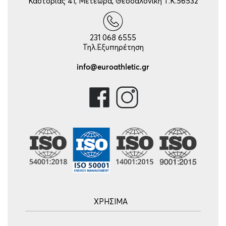
Καστοριάς 41, Μετέωρα, Θεσσαλονίκη Τ.Κ.56532
231 068 6555
Τηλ.Εξυπηρέτηση
info@euroathletic.gr
ΧΡΗΣΙΜΑ