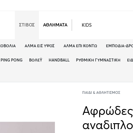
KIDS
ΣΤΙΒΟΣ
ΑΘΛΗΜΑΤΑ
ΚΟΒΟΛΊΑ
ΆΛΜΑ ΕΙΣ ΎΨΟΣ
ΆΛΜΑ ΕΠΊ ΚΟΝΤΏ
ΕΜΠΌΔΙΑ-ΔΡ
PING PONG
ΒΌΛΕΫ
HANDBALL
ΡΥΘΜΙΚΉ ΓΥΜΝΑΣΤΙΚΉ
ΕΊ
ΠΑΙΔΊ & ΑΘΛΗΤΙΣΜΌΣ
Αφρώδες
αναδιπλού