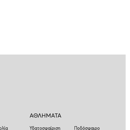
ΑΘΛΗΜΑΤΑ
ολία
Υδατοσφαίριση
Ποδόσφαιρο