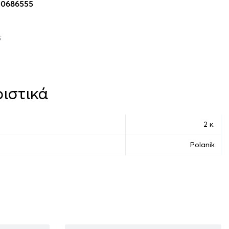
10686555
ς
ιστικά
2 κ.
Polanik