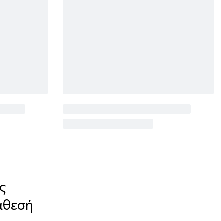
ς
άθεσή