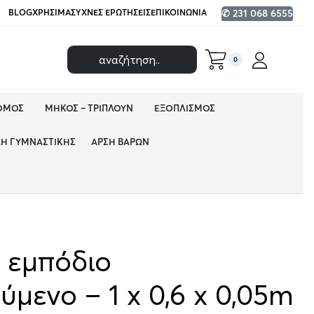
BLOG
ΧΡΉΣΙΜΑ
ΣΥΧΝΈΣ ΕΡΩΤΉΣΕΙΣ
ΕΠΙΚΟΙΝΩΝΊΑ
✆ 231 068 6555
0
ΌΜΟΣ
ΜΉΚΟΣ – ΤΡΙΠΛΟΎΝ
ΕΞΟΠΛΙΣΜΌΣ
ΔΗ ΓΥΜΝΑΣΤΙΚΉΣ
ΆΡΣΗ ΒΑΡΏΝ
 εμπόδιο
μενο – 1 x 0,6 x 0,05m