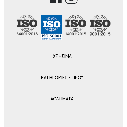
ΧΡΗΣΙΜΑ
Αρχική
ΚΑΤΗΓΟΡΙΕΣ ΣΤΙΒΟΥ
Blog
Τρόποι Αποστολής
Ακοντισμός
Τρόποι Πληρωμής
ΑΘΛΗΜΑΤΑ
Σφυροβολία
Πολιτική επιστροφών
Σφαιροβολία
Πορεία Παραγγελίας
Υδατοσφαίριση
Δισκοβολία
Συχνές Ερωτήσεις
Ποδόσφαιρο