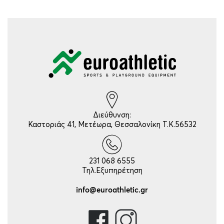
Διεύθυνση:
Καστοριάς 41, Μετέωρα, Θεσσαλονίκη Τ.Κ.56532
231 068 6555
Τηλ.Εξυπηρέτηση
info@euroathletic.gr