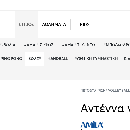
KIDS
ΣΤΙΒΟΣ
ΑΘΛΗΜΑΤΑ
ΚΟΒΟΛΊΑ
ΆΛΜΑ ΕΙΣ ΎΨΟΣ
ΆΛΜΑ ΕΠΊ ΚΟΝΤΏ
ΕΜΠΌΔΙΑ-ΔΡ
PING PONG
ΒΌΛΕΫ
HANDBALL
ΡΥΘΜΙΚΉ ΓΥΜΝΑΣΤΙΚΉ
ΕΊ
ΠΕΤΟΣΦΑΊΡΙΣΗ/ VOLLEYBALL
Αντέννα 