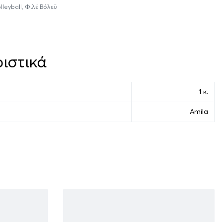
lleyball
,
Φιλέ Βόλεϋ
ιστικά
1 κ.
Amila