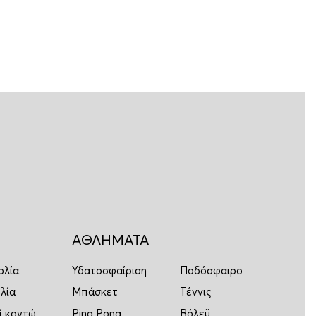
ΑΘΛΗΜΑΤΑ
ολία
Υδατοσφαίριση
Ποδόσφαιρο
λία
Μπάσκετ
Τέννις
ί κοντώ
Ping Pong
Βόλεϋ