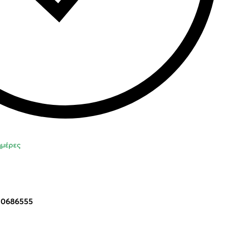
 ημέρες
η στο καλάθι
10686555