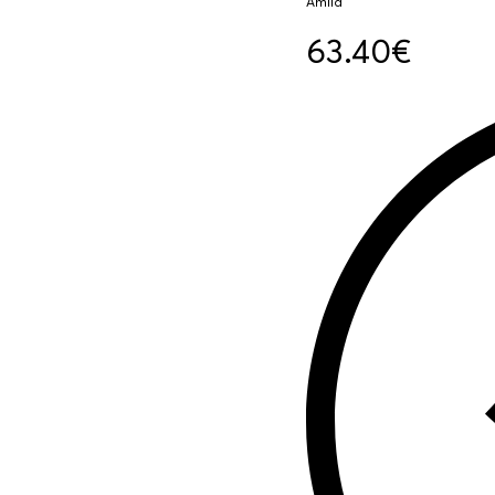
Amila
63.40
€