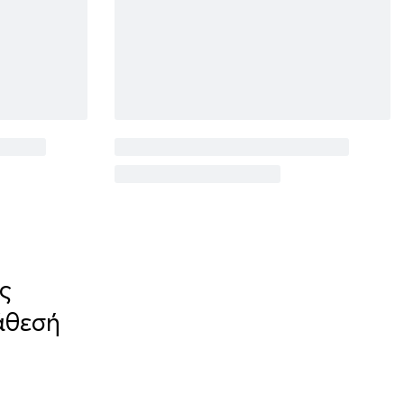
ς
άθεσή