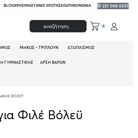
BLOG
ΧΡΉΣΙΜΑ
ΣΥΧΝΈΣ ΕΡΩΤΉΣΕΙΣ
ΕΠΙΚΟΙΝΩΝΊΑ
✆ 231 068 6555
0
ΌΜΟΣ
ΜΉΚΟΣ – ΤΡΙΠΛΟΎΝ
ΕΞΟΠΛΙΣΜΌΣ
ΔΗ ΓΥΜΝΑΣΤΙΚΉΣ
ΆΡΣΗ ΒΑΡΏΝ
›
ΦΙΛΈ ΒΌΛΕΫ
για Φιλέ Βόλεϋ