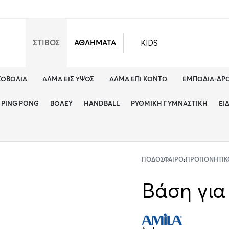
KIDS
ΣΤΙΒΟΣ
ΑΘΛΗΜΑΤΑ
ΚΟΒΟΛΊΑ
ΆΛΜΑ ΕΙΣ ΎΨΟΣ
ΆΛΜΑ ΕΠΊ ΚΟΝΤΏ
ΕΜΠΌΔΙΑ-ΔΡ
PING PONG
ΒΌΛΕΫ
HANDBALL
ΡΥΘΜΙΚΉ ΓΥΜΝΑΣΤΙΚΉ
ΕΊ
ΠΟΔΌΣΦΑΙΡΟ
›
ΠΡΟΠΟΝΗΤΙΚ
Βάση για