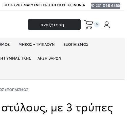
BLOG
ΧΡΉΣΙΜΑ
ΣΥΧΝΈΣ ΕΡΩΤΉΣΕΙΣ
ΕΠΙΚΟΙΝΩΝΊΑ
✆ 231 068 6555
0
ΌΜΟΣ
ΜΉΚΟΣ – ΤΡΙΠΛΟΎΝ
ΕΞΟΠΛΙΣΜΌΣ
ΔΗ ΓΥΜΝΑΣΤΙΚΉΣ
ΆΡΣΗ ΒΑΡΏΝ
ΌΣ ΕΞΟΠΛΙΣΜΌΣ
 στύλους, με 3 τρύπες