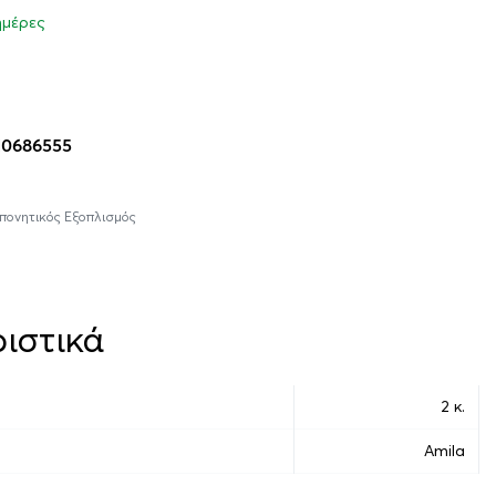
 ημέρες
η στο καλάθι
10686555
πονητικός Εξοπλισμός
ιστικά
2 κ.
Amila