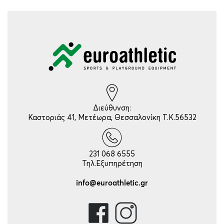
Διεύθυνση:
Καστοριάς 41, Μετέωρα, Θεσσαλονίκη Τ.Κ.56532
231 068 6555
Τηλ.Εξυπηρέτηση
info@euroathletic.gr