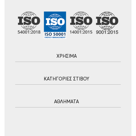
ΧΡΗΣΙΜΑ
Αρχική
ΚΑΤΗΓΟΡΙΕΣ ΣΤΙΒΟΥ
Blog
Τρόποι Αποστολής
Ακοντισμός
Τρόποι Πληρωμής
ΑΘΛΗΜΑΤΑ
Σφυροβολία
Πολιτική επιστροφών
Σφαιροβολία
Πορεία Παραγγελίας
Υδατοσφαίριση
Δισκοβολία
Συχνές Ερωτήσεις
Ποδόσφαιρο
Άλμα εις Ύψος