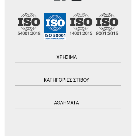
ΧΡΗΣΙΜΑ
Αρχική
ΚΑΤΗΓΟΡΙΕΣ ΣΤΙΒΟΥ
Blog
Τρόποι Αποστολής
Ακοντισμός
Τρόποι Πληρωμής
ΑΘΛΗΜΑΤΑ
Σφυροβολία
Πολιτική επιστροφών
Σφαιροβολία
Πορεία Παραγγελίας
Υδατοσφαίριση
Δισκοβολία
Συχνές Ερωτήσεις
Ποδόσφαιρο
Άλμα εις Ύψος