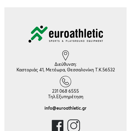
Διεύθυνση:
Καστοριάς 41, Μετέωρα, Θεσσαλονίκη Τ.Κ.56532
231 068 6555
Τηλ.Εξυπηρέτηση
info@euroathletic.gr