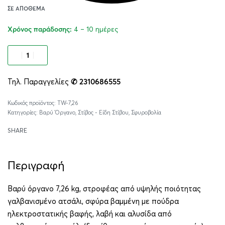
ΣΕ ΑΠΌΘΕΜΑ
4 – 10 ημέρες
Χρόνος παράδοσης:
Προσθήκη στο καλάθι
Τηλ. Παραγγελίες
✆ 2310686555
Alternative:
TW-7,26
Κατηγορίες:
Βαρύ Όργανο
,
Στίβος - Είδη Στίβου
,
Σφυροβολία
SHARE
Περιγραφή
Βαρύ όργανο 7,26 kg, στροφέας από υψηλής ποιότητας
γαλβανισμένο ατσάλι, σφύρα βαμμένη με πούδρα
ηλεκτροστατικής βαφής, λαβή και αλυσίδα από