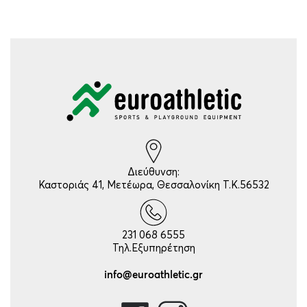
Διεύθυνση:
Καστοριάς 41, Μετέωρα, Θεσσαλονίκη Τ.Κ.56532
231 068 6555
Τηλ.Εξυπηρέτηση
info@euroathletic.gr