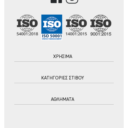
ΧΡΗΣΙΜΑ
Αρχική
ΚΑΤΗΓΟΡΙΕΣ ΣΤΙΒΟΥ
Blog
Τρόποι Αποστολής
Ακοντισμός
Τρόποι Πληρωμής
ΑΘΛΗΜΑΤΑ
Σφυροβολία
Πολιτική επιστροφών
Σφαιροβολία
Πορεία Παραγγελίας
Υδατοσφαίριση
Δισκοβολία
Συχνές Ερωτήσεις
Ποδόσφαιρο