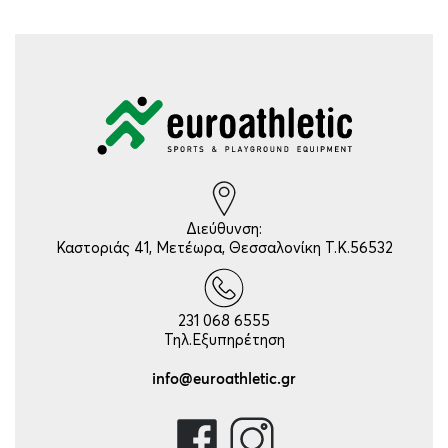
Διεύθυνση:
Καστοριάς 41, Μετέωρα, Θεσσαλονίκη Τ.Κ.56532
231 068 6555
Τηλ.Εξυπηρέτηση
info@euroathletic.gr