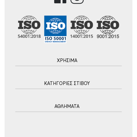
ΧΡΗΣΙΜΑ
Αρχική
ΚΑΤΗΓΟΡΙΕΣ ΣΤΙΒΟΥ
Blog
Τρόποι Αποστολής
Ακοντισμός
Τρόποι Πληρωμής
ΑΘΛΗΜΑΤΑ
Σφυροβολία
Πολιτική επιστροφών
Σφαιροβολία
Πορεία Παραγγελίας
Υδατοσφαίριση
Δισκοβολία
Συχνές Ερωτήσεις
Ποδόσφαιρο