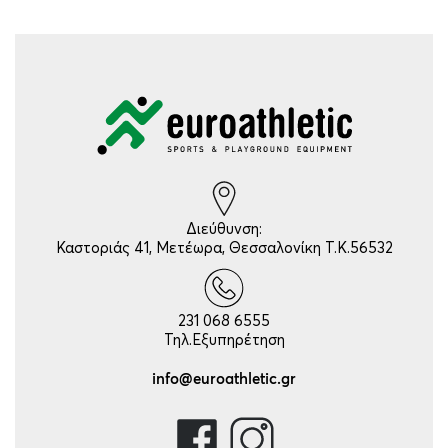
Διεύθυνση:
Καστοριάς 41, Μετέωρα, Θεσσαλονίκη Τ.Κ.56532
231 068 6555
Τηλ.Εξυπηρέτηση
info@euroathletic.gr