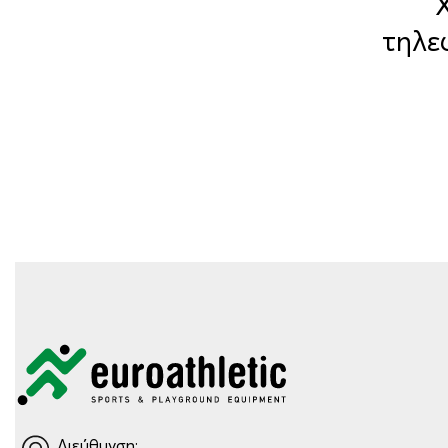
τηλε
Διεύθυνση: