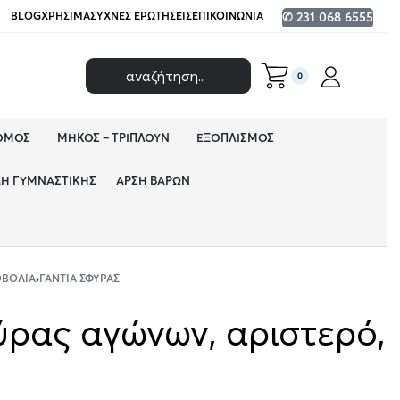
BLOG
ΧΡΉΣΙΜΑ
ΣΥΧΝΈΣ ΕΡΩΤΉΣΕΙΣ
ΕΠΙΚΟΙΝΩΝΊΑ
✆ 231 068 6555
0
ΌΜΟΣ
ΜΉΚΟΣ – ΤΡΙΠΛΟΎΝ
ΕΞΟΠΛΙΣΜΌΣ
ΔΗ ΓΥΜΝΑΣΤΙΚΉΣ
ΆΡΣΗ ΒΑΡΏΝ
ΟΒΟΛΊΑ
›
ΓΆΝΤΙΑ ΣΦΎΡΑΣ
ύρας αγώνων, αριστερό,