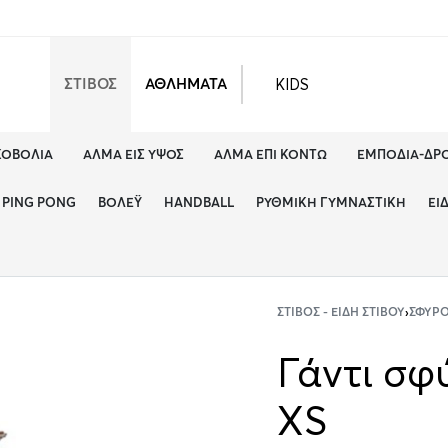
KIDS
ΣΤΙΒΟΣ
ΑΘΛΗΜΑΤΑ
ΚΟΒΟΛΊΑ
ΆΛΜΑ ΕΙΣ ΎΨΟΣ
ΆΛΜΑ ΕΠΊ ΚΟΝΤΏ
ΕΜΠΌΔΙΑ-ΔΡ
PING PONG
ΒΌΛΕΫ
HANDBALL
ΡΥΘΜΙΚΉ ΓΥΜΝΑΣΤΙΚΉ
ΕΊ
ΣΤΊΒΟΣ - ΕΊΔΗ ΣΤΊΒΟΥ
›
ΣΦΥΡ
Γάντι σφ
XS