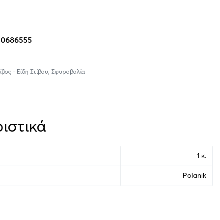
η στο καλάθι
10686555
ίβος - Είδη Στίβου
,
Σφυροβολία
ιστικά
1 κ.
Polanik