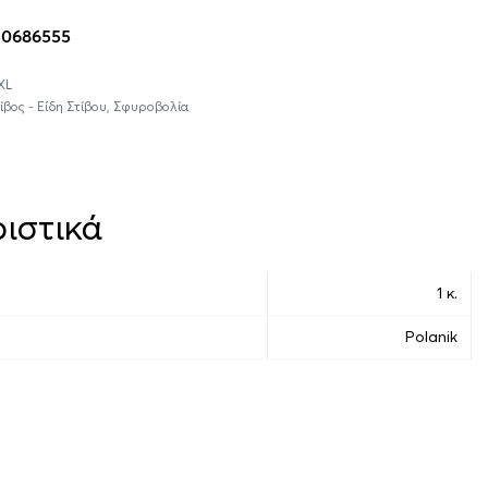
10686555
XL
ίβος - Είδη Στίβου
,
Σφυροβολία
ιστικά
1 κ.
Polanik