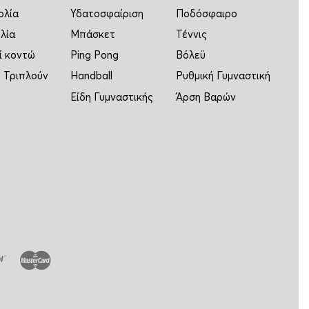
ολία
Υδατοσφαίριση
Ποδόσφαιρο
λία
Μπάσκετ
Τέννις
ί κοντώ
Ping Pong
Βόλεϋ
 Τριπλούν
Handball
Ρυθμική Γυμναστική
Είδη Γυμναστικής
Άρση Βαρών