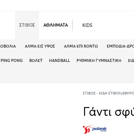
KIDS
ΣΤΙΒΟΣ
ΑΘΛΗΜΑΤΑ
ΚΟΒΟΛΊΑ
ΆΛΜΑ ΕΙΣ ΎΨΟΣ
ΆΛΜΑ ΕΠΊ ΚΟΝΤΏ
ΕΜΠΌΔΙΑ-ΔΡ
PING PONG
ΒΌΛΕΫ
HANDBALL
ΡΥΘΜΙΚΉ ΓΥΜΝΑΣΤΙΚΉ
ΕΊ
ΣΤΊΒΟΣ - ΕΊΔΗ ΣΤΊΒΟΥ
›
ΣΦΥΡ
Γάντι σφ