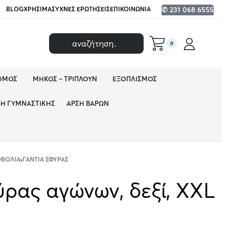
BLOG
ΧΡΉΣΙΜΑ
ΣΥΧΝΈΣ ΕΡΩΤΉΣΕΙΣ
ΕΠΙΚΟΙΝΩΝΊΑ
✆ 231 068 6555
0
ΌΜΟΣ
ΜΉΚΟΣ – ΤΡΙΠΛΟΎΝ
ΕΞΟΠΛΙΣΜΌΣ
ΔΗ ΓΥΜΝΑΣΤΙΚΉΣ
ΆΡΣΗ ΒΑΡΏΝ
ΟΒΟΛΊΑ
›
ΓΆΝΤΙΑ ΣΦΎΡΑΣ
ύρας αγώνων, δεξί, XXL