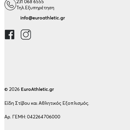
231 068 6555
Τηλ.Εξυπηρέτηση
info@euroathletic.gr
© 2026
EuroAthletic.gr
Είδη Στίβου και Αθλητικός Εξοπλισμός.
Αρ. ΓΕΜΗ: 042264706000