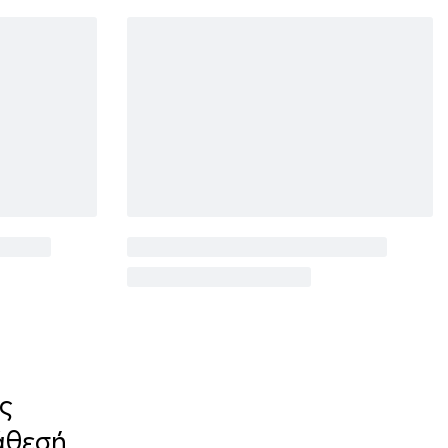
ς
άθεσή