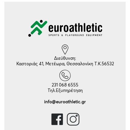
Διεύθυνση:
Καστοριάς 41, Μετέωρα, Θεσσαλονίκη Τ.Κ.56532
231 068 6555
Τηλ.Εξυπηρέτηση
info@euroathletic.gr