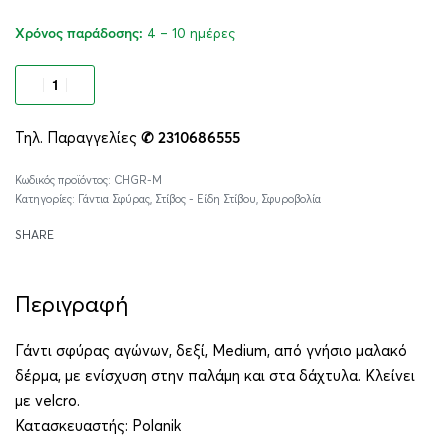
4 – 10 ημέρες
Χρόνος παράδοσης:
Προσθήκη στο καλάθι
Τηλ. Παραγγελίες
✆ 2310686555
Alternative:
CHGR-M
Κατηγορίες:
Γάντια Σφύρας
,
Στίβος - Είδη Στίβου
,
Σφυροβολία
SHARE
Περιγραφή
Γάντι σφύρας αγώνων, δεξί, Medium, από γνήσιο μαλακό
δέρμα, με ενίσχυση στην παλάμη και στα δάχτυλα. Κλείνει
με velcro.
Κατασκευαστής:
Polanik