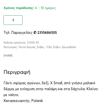
4 – 10 ημέρες
Χρόνος παράδοσης:
Προσθήκη στο καλάθι
Τηλ. Παραγγελίες
✆ 2310686555
Alternative:
CHGR-XS
Κατηγορίες:
Γάντια Σφύρας
,
Στίβος - Είδη Στίβου
,
Σφυροβολία
SHARE
Περιγραφή
Γάντι σφύρας αγώνων, δεξί, X Small, από γνήσιο μαλακό
δέρμα, με ενίσχυση στην παλάμη και στα δάχτυλα. Κλείνει
με velcro.
Κατασκευαστής:
Polanik