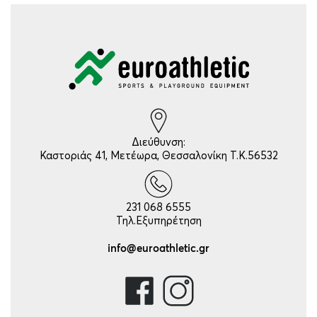
Διεύθυνση:
Καστοριάς 41, Μετέωρα, Θεσσαλονίκη Τ.Κ.56532
231 068 6555
Τηλ.Εξυπηρέτηση
info@euroathletic.gr