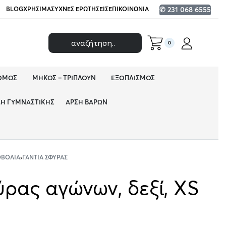
BLOG
ΧΡΉΣΙΜΑ
ΣΥΧΝΈΣ ΕΡΩΤΉΣΕΙΣ
ΕΠΙΚΟΙΝΩΝΊΑ
✆ 231 068 6555
0
ΌΜΟΣ
ΜΉΚΟΣ – ΤΡΙΠΛΟΎΝ
ΕΞΟΠΛΙΣΜΌΣ
ΔΗ ΓΥΜΝΑΣΤΙΚΉΣ
ΆΡΣΗ ΒΑΡΏΝ
ΟΒΟΛΊΑ
›
ΓΆΝΤΙΑ ΣΦΎΡΑΣ
ύρας αγώνων, δεξί, XS