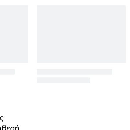
ς
άθεσή