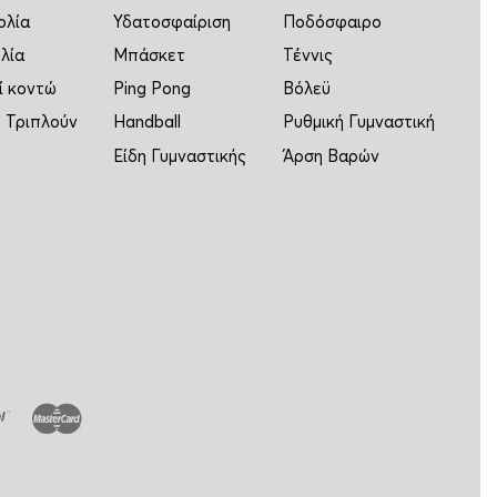
ολία
Υδατοσφαίριση
Ποδόσφαιρο
λία
Μπάσκετ
Τέννις
ί κοντώ
Ping Pong
Βόλεϋ
 Τριπλούν
Handball
Ρυθμική Γυμναστική
Είδη Γυμναστικής
Άρση Βαρών