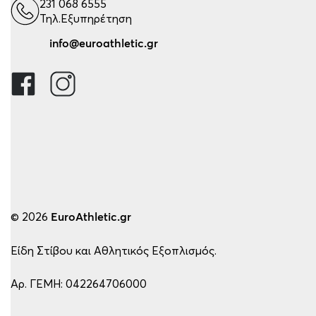
231 068 6555
Τηλ.Εξυπηρέτηση
info@euroathletic.gr
© 2026
EuroAthletic.gr
Είδη Στίβου και Αθλητικός Εξοπλισμός.
Αρ. ΓΕΜΗ: 042264706000