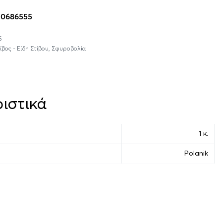
10686555
S
ίβος - Είδη Στίβου
,
Σφυροβολία
ιστικά
1 κ.
Polanik