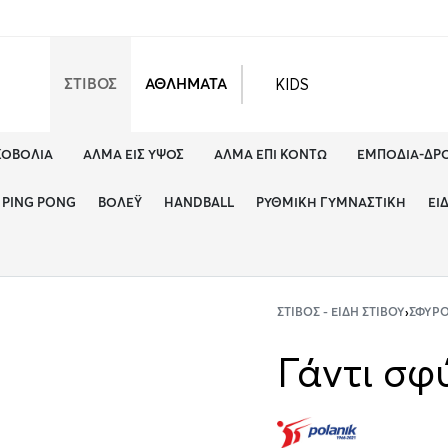
KIDS
ΣΤΙΒΟΣ
ΑΘΛΗΜΑΤΑ
ΚΟΒΟΛΊΑ
ΆΛΜΑ ΕΙΣ ΎΨΟΣ
ΆΛΜΑ ΕΠΊ ΚΟΝΤΏ
ΕΜΠΌΔΙΑ-ΔΡ
PING PONG
ΒΌΛΕΫ
HANDBALL
ΡΥΘΜΙΚΉ ΓΥΜΝΑΣΤΙΚΉ
ΕΊ
ΣΤΊΒΟΣ - ΕΊΔΗ ΣΤΊΒΟΥ
›
ΣΦΥΡ
Γάντι σφ