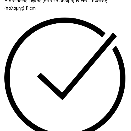
Διαστάσεις: μήκος (από το δέσιμο) 19 cm – πλάτος
(παλάμης) 11 cm