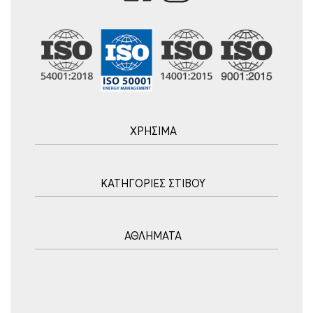
ΧΡΗΣΙΜΑ
Αρχική
ΚΑΤΗΓΟΡΙΕΣ ΣΤΙΒΟΥ
Blog
Τρόποι Αποστολής
Ακοντισμός
Τρόποι Πληρωμής
ΑΘΛΗΜΑΤΑ
Σφυροβολία
Πολιτική επιστροφών
Σφαιροβολία
Πορεία Παραγγελίας
Υδατοσφαίριση
Δισκοβολία
Συχνές Ερωτήσεις
Ποδόσφαιρο
Άλμα εις Ύψος