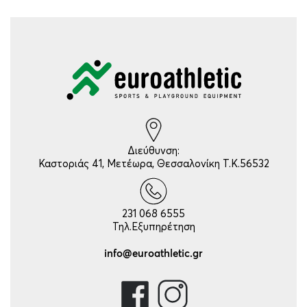
Διεύθυνση:
Καστοριάς 41, Μετέωρα, Θεσσαλονίκη Τ.Κ.56532
231 068 6555
Τηλ.Εξυπηρέτηση
info@euroathletic.gr