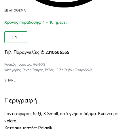
ΣΕ ΑΠΌΘΕΜΑ
4 – 10 ημέρες
Χρόνος παράδοσης:
Προσθήκη στο καλάθι
Τηλ. Παραγγελίες
✆ 2310686555
Alternative:
HGR-XS
Κατηγορίες:
Γάντια Σφύρας
,
Στίβος - Είδη Στίβου
,
Σφυροβολία
SHARE
Περιγραφή
Γάντι σφύρας δεξί, X Small, από γνήσιο δέρμα. Κλείνει με
velcro.
Κατασκευαστής:
Polanik