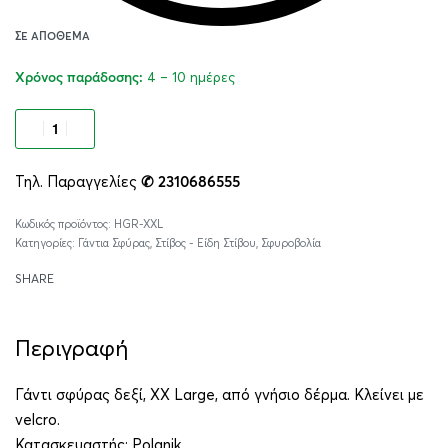
ΣΕ ΑΠΌΘΕΜΑ
4 – 10 ημέρες
Χρόνος παράδοσης:
Προσθήκη στο καλάθι
Τηλ. Παραγγελίες
✆ 2310686555
Alternative:
HGR-XXL
Κατηγορίες:
Γάντια Σφύρας
,
Στίβος - Είδη Στίβου
,
Σφυροβολία
SHARE
Περιγραφή
Γάντι σφύρας δεξί, XX Large, από γνήσιο δέρμα. Κλείνει με
velcro.
Κατασκευαστής:
Polanik