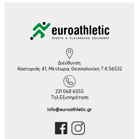
Διεύθυνση:
Καστοριάς 41, Μετέωρα, Θεσσαλονίκη Τ.Κ.56532
231 068 6555
Τηλ.Εξυπηρέτηση
info@euroathletic.gr