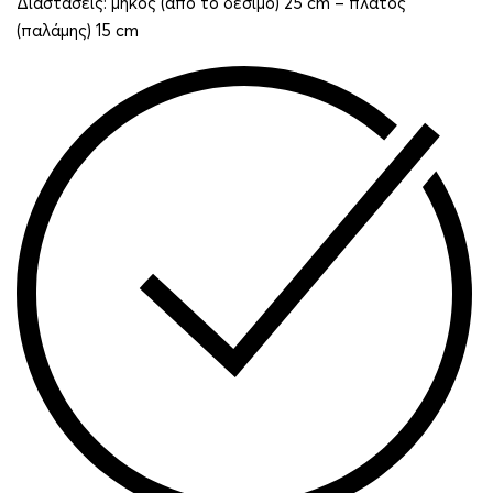
Διαστάσεις: μήκος (από το δέσιμο) 25 cm – πλάτος
(παλάμης) 15 cm