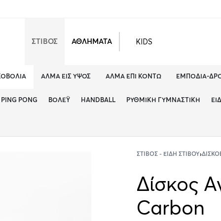
KIDS
ΣΤΙΒΟΣ
ΑΘΛΗΜΑΤΑ
ΚΟΒΟΛΊΑ
ΆΛΜΑ ΕΙΣ ΎΨΟΣ
ΆΛΜΑ ΕΠΊ ΚΟΝΤΏ
ΕΜΠΌΔΙΑ-ΔΡ
PING PONG
ΒΌΛΕΫ
HANDBALL
ΡΥΘΜΙΚΉ ΓΥΜΝΑΣΤΙΚΉ
ΕΊ
ΣΤΊΒΟΣ - ΕΊΔΗ ΣΤΊΒΟΥ
›
ΔΙΣΚΟ
Δίσκος Αγ
Carbon