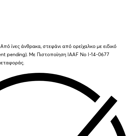
 Από ίνες άνθρακα, στεφάνι από ορείχαλκο με ειδικό
nt pending). Με Πιστοποίηση IAAF Νο I-14-0677
μεταφοράς.