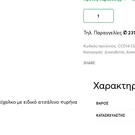
Προσθήκ
Τηλ. Παραγγελίες
✆ 23
CCD14-1,5
Κατηγορίες:
Δισκοβολία
,
Δίσκ
SHARE
Χαρακτηρ
είχαλκο με ειδικό ατσάλινο πυρήνα
ΒΆΡΟΣ
ΚΑΤΑΣΚΕΥΑΣΤΉΣ