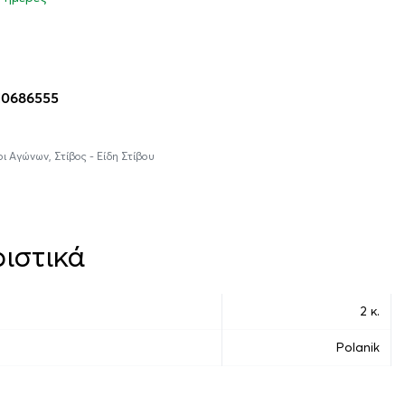
η στο καλάθι
10686555
οι Αγώνων
,
Στίβος - Είδη Στίβου
ιστικά
2 κ.
Polanik