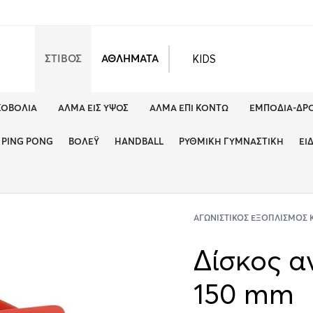
KIDS
ΣΤΙΒΟΣ
ΑΘΛΗΜΑΤΑ
ΚΟΒΟΛΊΑ
ΆΛΜΑ ΕΙΣ ΎΨΟΣ
ΆΛΜΑ ΕΠΊ ΚΟΝΤΏ
ΕΜΠΌΔΙΑ-ΔΡ
PING PONG
ΒΌΛΕΫ
HANDBALL
ΡΥΘΜΙΚΉ ΓΥΜΝΑΣΤΙΚΉ
ΕΊ
ΑΓΩΝΙΣΤΙΚΌΣ ΕΞΟΠΛΙΣΜΌΣ
Δίσκος α
150 mm