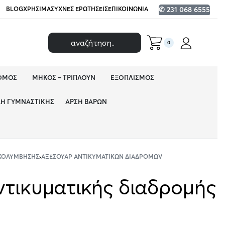
BLOG
ΧΡΉΣΙΜΑ
ΣΥΧΝΈΣ ΕΡΩΤΉΣΕΙΣ
ΕΠΙΚΟΙΝΩΝΊΑ
✆ 231 068 6555
0
ΌΜΟΣ
ΜΉΚΟΣ – ΤΡΙΠΛΟΎΝ
ΕΞΟΠΛΙΣΜΌΣ
ΔΗ ΓΥΜΝΑΣΤΙΚΉΣ
ΆΡΣΗ ΒΑΡΏΝ
 ΚΟΛΎΜΒΗΣΗΣ
›
ΑΞΕΣΟΥΆΡ ΑΝΤΙΚΥΜΑΤΙΚΏΝ ΔΙΑΔΡΟΜΏV
ντικυματικής διαδρομής