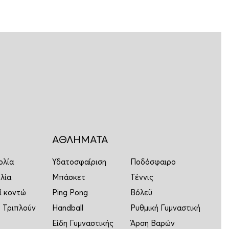
ΑΘΛΗΜΑΤΑ
ολία
Υδατοσφαίριση
Ποδόσφαιρο
λία
Μπάσκετ
Τέννις
ί κοντώ
Ping Pong
Βόλεϋ
 Τριπλούν
Handball
Ρυθμική Γυμναστική
Είδη Γυμναστικής
Άρση Βαρών