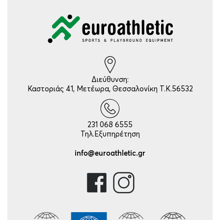
Διεύθυνση:
Καστοριάς 41, Μετέωρα, Θεσσαλονίκη Τ.Κ.56532
231 068 6555
Τηλ.Εξυπηρέτηση
info@euroathletic.gr