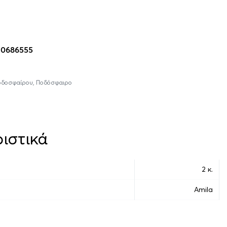
η στο καλάθι
10686555
Ποδοσφαίρου
,
Ποδόσφαιρο
ιστικά
2 κ.
Amila