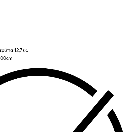
 τρύπα 12,7εκ.
200cm