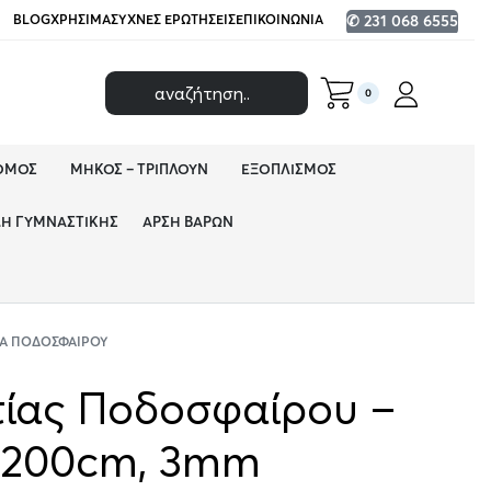
BLOG
ΧΡΉΣΙΜΑ
ΣΥΧΝΈΣ ΕΡΩΤΉΣΕΙΣ
ΕΠΙΚΟΙΝΩΝΊΑ
✆ 231 068 6555
0
ΌΜΟΣ
ΜΉΚΟΣ – ΤΡΙΠΛΟΎΝ
ΕΞΟΠΛΙΣΜΌΣ
ΔΗ ΓΥΜΝΑΣΤΙΚΉΣ
ΆΡΣΗ ΒΑΡΏΝ
ΤΥΑ ΠΟΔΟΣΦΑΊΡΟΥ
τίας Ποδοσφαίρου –
x200cm, 3mm