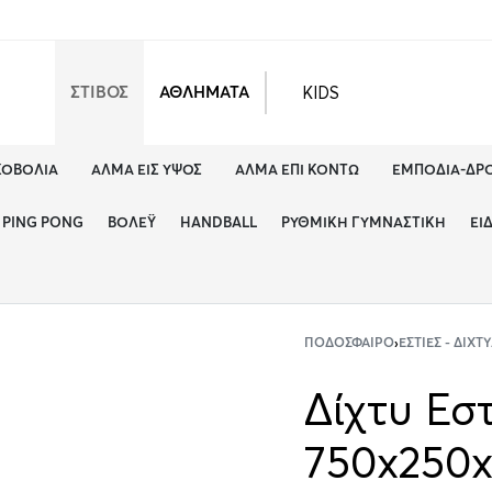
KIDS
ΣΤΙΒΟΣ
ΑΘΛΗΜΑΤΑ
ΚΟΒΟΛΊΑ
ΆΛΜΑ ΕΙΣ ΎΨΟΣ
ΆΛΜΑ ΕΠΊ ΚΟΝΤΏ
ΕΜΠΌΔΙΑ-ΔΡ
PING PONG
ΒΌΛΕΫ
HANDBALL
ΡΥΘΜΙΚΉ ΓΥΜΝΑΣΤΙΚΉ
ΕΊ
ΠΟΔΌΣΦΑΙΡΟ
›
ΕΣΤΊΕΣ - ΔΊΧ
Δίχτυ Εσ
750x250