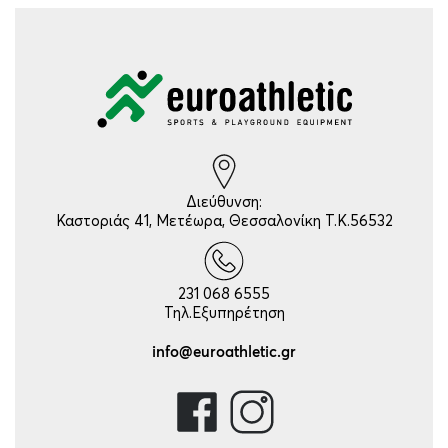
Διεύθυνση:
Καστοριάς 41, Μετέωρα, Θεσσαλονίκη Τ.Κ.56532
231 068 6555
Τηλ.Εξυπηρέτηση
info@euroathletic.gr