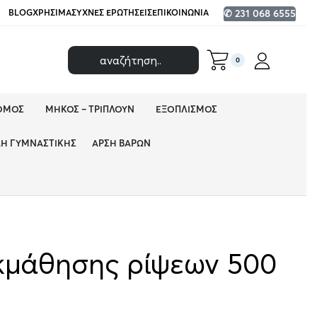
BLOG
ΧΡΉΣΙΜΑ
ΣΥΧΝΈΣ ΕΡΩΤΉΣΕΙΣ
ΕΠΙΚΟΙΝΩΝΊΑ
✆ 231 068 6555
0
ΌΜΟΣ
ΜΉΚΟΣ – ΤΡΙΠΛΟΎΝ
ΕΞΟΠΛΙΣΜΌΣ
ΔΗ ΓΥΜΝΑΣΤΙΚΉΣ
ΆΡΣΗ ΒΑΡΏΝ
κμάθησης ρίψεων 500