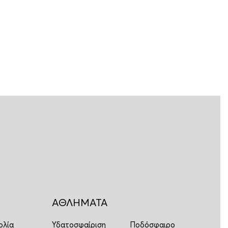
ΑΘΛΗΜΑΤΑ
ολία
Υδατοσφαίριση
Ποδόσφαιρο