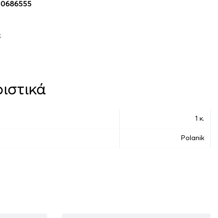
10686555
ς
ιστικά
1 κ.
Polanik