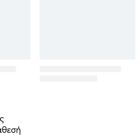
ς
άθεσή