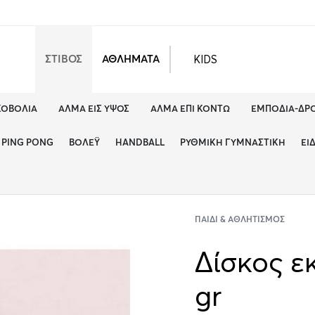
KIDS
ΣΤΙΒΟΣ
ΑΘΛΗΜΑΤΑ
ΚΟΒΟΛΊΑ
ΆΛΜΑ ΕΙΣ ΎΨΟΣ
ΆΛΜΑ ΕΠΊ ΚΟΝΤΏ
ΕΜΠΌΔΙΑ-ΔΡ
PING PONG
ΒΌΛΕΫ
HANDBALL
ΡΥΘΜΙΚΉ ΓΥΜΝΑΣΤΙΚΉ
ΕΊ
ΠΑΙΔΊ & ΑΘΛΗΤΙΣΜΌΣ
Δίσκος ε
gr