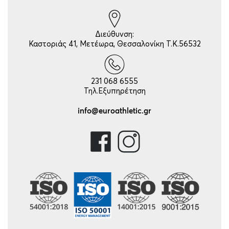
Διεύθυνση:
Καστοριάς 41, Μετέωρα, Θεσσαλονίκη Τ.Κ.56532
231 068 6555
Τηλ.Εξυπηρέτηση
info@euroathletic.gr