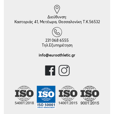
Διεύθυνση:
Καστοριάς 41, Μετέωρα, Θεσσαλονίκη Τ.Κ.56532
231 068 6555
Τηλ.Εξυπηρέτηση
info@euroathletic.gr