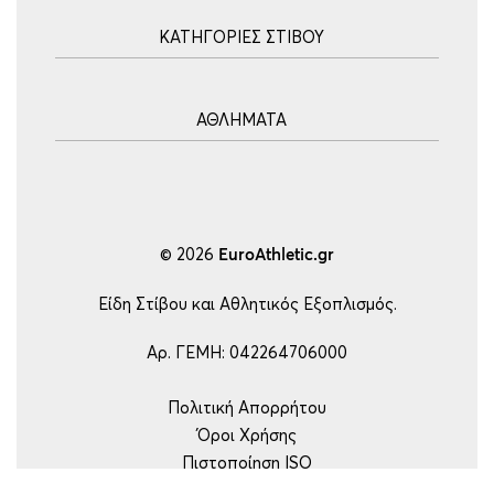
Αρχική
ΚΑΤΗΓΟΡΙΕΣ ΣΤΙΒΟΥ
Blog
Τρόποι Αποστολής
Ακοντισμός
Τρόποι Πληρωμής
ΑΘΛΗΜΑΤΑ
Σφυροβολία
Πολιτική επιστροφών
Σφαιροβολία
Πορεία Παραγγελίας
Υδατοσφαίριση
Δισκοβολία
Συχνές Ερωτήσεις
Ποδόσφαιρο
Άλμα εις Ύψος
Επικοινωνία
Μπάσκετ
© 2026
EuroAthletic.gr
Άλμα επί κοντώ
Τέννις
Εμπόδια-Δρόμος
Είδη Στίβου και Αθλητικός Εξοπλισμός.
Ping Pong
Μήκος – Τριπλούν
Βόλεϋ
Αρ. ΓΕΜΗ: 042264706000
Εξοπλισμός
Handball
Πολιτική Απορρήτου
Ρυθμική Γυμναστική
Όροι Χρήσης
Είδη Γυμναστικής
Πιστοποίηση ISO
Άρση Βαρών