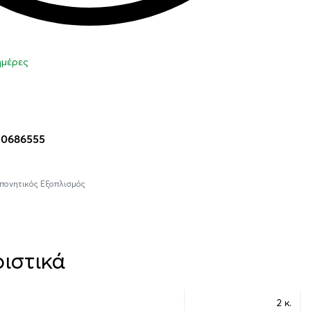
 ημέρες
η στο καλάθι
10686555
πονητικός Εξοπλισμός
ιστικά
2 κ.