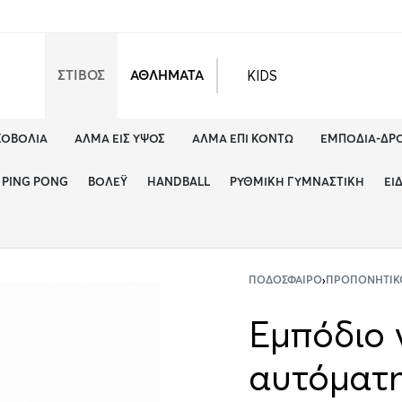
KIDS
ΣΤΙΒΟΣ
ΑΘΛΗΜΑΤΑ
ΚΟΒΟΛΊΑ
ΆΛΜΑ ΕΙΣ ΎΨΟΣ
ΆΛΜΑ ΕΠΊ ΚΟΝΤΏ
ΕΜΠΌΔΙΑ-ΔΡ
PING PONG
ΒΌΛΕΫ
HANDBALL
ΡΥΘΜΙΚΉ ΓΥΜΝΑΣΤΙΚΉ
ΕΊ
ΠΟΔΌΣΦΑΙΡΟ
›
ΠΡΟΠΟΝΗΤΙΚ
Εμπόδιο 
αυτόματ