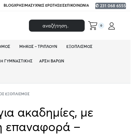
BLOG
ΧΡΉΣΙΜΑ
ΣΥΧΝΈΣ ΕΡΩΤΉΣΕΙΣ
ΕΠΙΚΟΙΝΩΝΊΑ
✆ 231 068 6555
0
ΌΜΟΣ
ΜΉΚΟΣ – ΤΡΙΠΛΟΎΝ
ΕΞΟΠΛΙΣΜΌΣ
ΔΗ ΓΥΜΝΑΣΤΙΚΉΣ
ΆΡΣΗ ΒΑΡΏΝ
ΌΣ ΕΞΟΠΛΙΣΜΌΣ
για ακαδημίες, με
η επαναφορά –