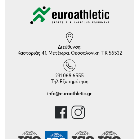
Διεύθυνση:
Καστοριάς 41, Μετέωρα, Θεσσαλονίκη Τ.Κ.56532
231 068 6555
Τηλ.Εξυπηρέτηση
info@euroathletic.gr