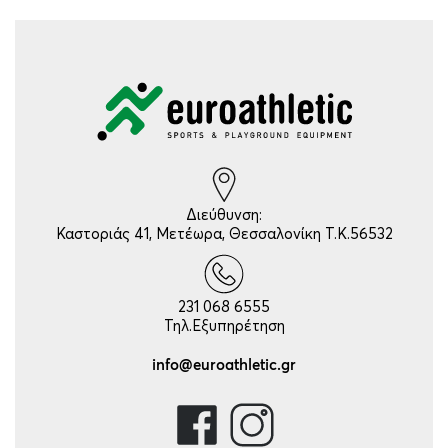
Διεύθυνση:
Καστοριάς 41, Μετέωρα, Θεσσαλονίκη Τ.Κ.56532
231 068 6555
Τηλ.Εξυπηρέτηση
info@euroathletic.gr