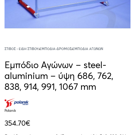
ΣΤΊΒΟΣ - ΕΊΔΗ ΣΤΊΒΟΥ
›
ΕΜΠΌΔΙΑ-ΔΡΌΜΟΣ
›
ΕΜΠΌΔΙΑ ΑΓΏΝΩΝ
Εμπόδιο Αγώνων – steel-
aluminium – ύψη 686, 762,
838, 914, 991, 1067 mm
Polanik
354.70
€