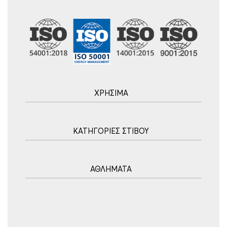
ΧΡΗΣΙΜΑ
Αρχική
ΚΑΤΗΓΟΡΙΕΣ ΣΤΙΒΟΥ
Blog
Τρόποι Αποστολής
Ακοντισμός
Τρόποι Πληρωμής
ΑΘΛΗΜΑΤΑ
Σφυροβολία
Πολιτική επιστροφών
Σφαιροβολία
Πορεία Παραγγελίας
Υδατοσφαίριση
Δισκοβολία
Συχνές Ερωτήσεις
Ποδόσφαιρο
Άλμα εις Ύψος