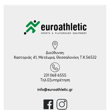
Διεύθυνση:
Καστοριάς 41, Μετέωρα, Θεσσαλονίκη Τ.Κ.56532
231 068 6555
Τηλ.Εξυπηρέτηση
info@euroathletic.gr