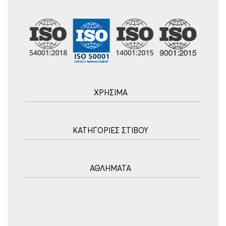
ΧΡΗΣΙΜΑ
Αρχική
ΚΑΤΗΓΟΡΙΕΣ ΣΤΙΒΟΥ
Blog
Τρόποι Αποστολής
Ακοντισμός
Τρόποι Πληρωμής
ΑΘΛΗΜΑΤΑ
Σφυροβολία
Πολιτική επιστροφών
Σφαιροβολία
Πορεία Παραγγελίας
Υδατοσφαίριση
Δισκοβολία
Συχνές Ερωτήσεις
Ποδόσφαιρο
Άλμα εις Ύψος