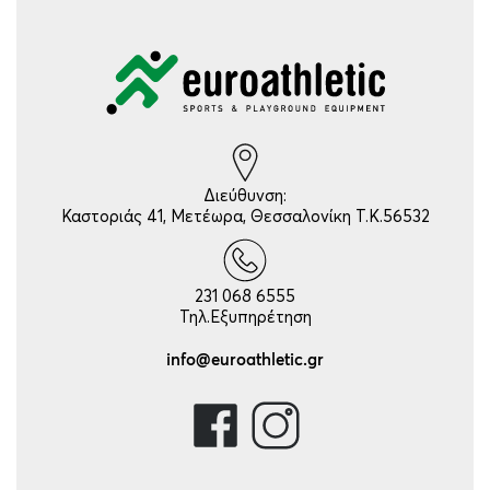
Διεύθυνση:
Καστοριάς 41, Μετέωρα, Θεσσαλονίκη Τ.Κ.56532
231 068 6555
Τηλ.Εξυπηρέτηση
info@euroathletic.gr