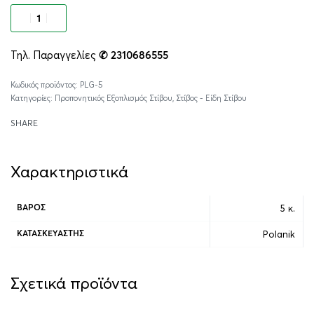
Προσθήκη στο καλάθι
Τηλ. Παραγγελίες
✆ 2310686555
Alternative:
PLG-5
Κατηγορίες:
Προπονητικός Εξοπλισμός Στίβου
,
Στίβος - Είδη Στίβου
SHARE
Χαρακτηριστικά
5 κ.
ΒΆΡΟΣ
Polanik
ΚΑΤΑΣΚΕΥΑΣΤΉΣ
Σχετικά προϊόντα