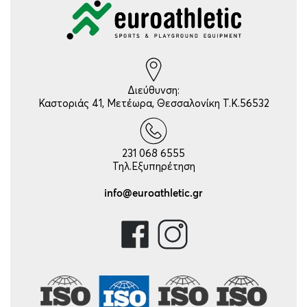
Διεύθυνση:
Καστοριάς 41, Μετέωρα, Θεσσαλονίκη Τ.Κ.56532
231 068 6555
Τηλ.Εξυπηρέτηση
info@euroathletic.gr