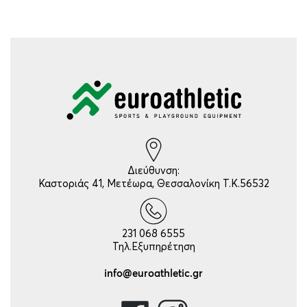
Διεύθυνση:
Καστοριάς 41, Μετέωρα, Θεσσαλονίκη Τ.Κ.56532
231 068 6555
Τηλ.Εξυπηρέτηση
info@euroathletic.gr