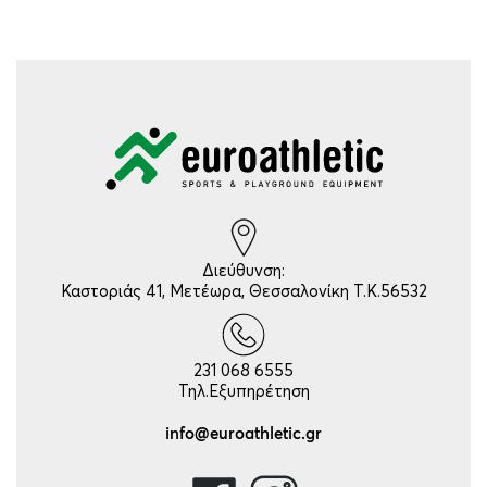
Διεύθυνση:
Καστοριάς 41, Μετέωρα, Θεσσαλονίκη Τ.Κ.56532
231 068 6555
Τηλ.Εξυπηρέτηση
info@euroathletic.gr