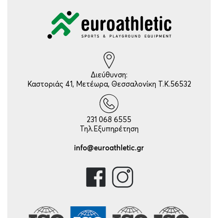
Διεύθυνση:
Καστοριάς 41, Μετέωρα, Θεσσαλονίκη Τ.Κ.56532
231 068 6555
Τηλ.Εξυπηρέτηση
info@euroathletic.gr